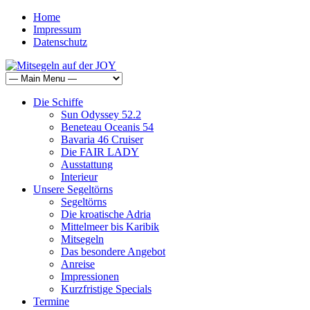
Home
Impressum
Datenschutz
Die Schiffe
Sun Odyssey 52.2
Beneteau Oceanis 54
Bavaria 46 Cruiser
Die FAIR LADY
Ausstattung
Interieur
Unsere Segeltörns
Segeltörns
Die kroatische Adria
Mittelmeer bis Karibik
Mitsegeln
Das besondere Angebot
Anreise
Impressionen
Kurzfristige Specials
Termine