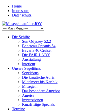
Home
Impressum
Datenschutz
Die Schiffe
Sun Odyssey 52.2
Beneteau Oceanis 54
Bavaria 46 Cruiser
Die FAIR LADY
Ausstattung
Interieur
Unsere Segeltörns
Segeltörns
Die kroatische Adria
Mittelmeer bis Karibik
Mitsegeln
Das besondere Angebot
Anreise
Impressionen
Kurzfristige Specials
Termine