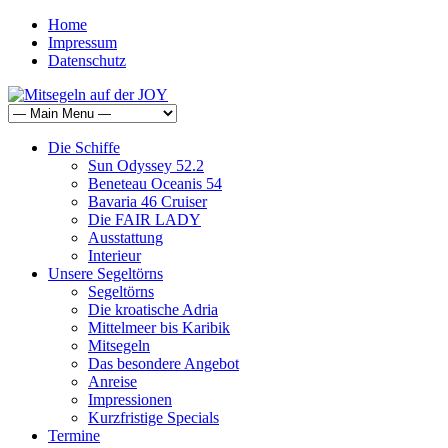
Home
Impressum
Datenschutz
Die Schiffe
Sun Odyssey 52.2
Beneteau Oceanis 54
Bavaria 46 Cruiser
Die FAIR LADY
Ausstattung
Interieur
Unsere Segeltörns
Segeltörns
Die kroatische Adria
Mittelmeer bis Karibik
Mitsegeln
Das besondere Angebot
Anreise
Impressionen
Kurzfristige Specials
Termine