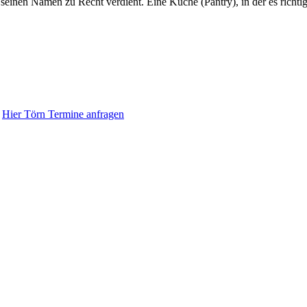
seinen Namen zu Recht verdient. Eine Küche (Pantry), in der es richt
t
Hier Törn Termine anfragen