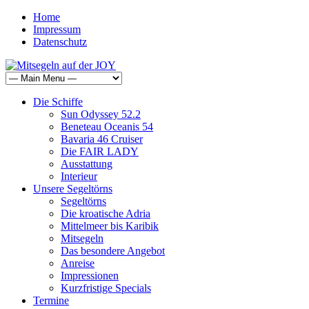
Home
Impressum
Datenschutz
Die Schiffe
Sun Odyssey 52.2
Beneteau Oceanis 54
Bavaria 46 Cruiser
Die FAIR LADY
Ausstattung
Interieur
Unsere Segeltörns
Segeltörns
Die kroatische Adria
Mittelmeer bis Karibik
Mitsegeln
Das besondere Angebot
Anreise
Impressionen
Kurzfristige Specials
Termine